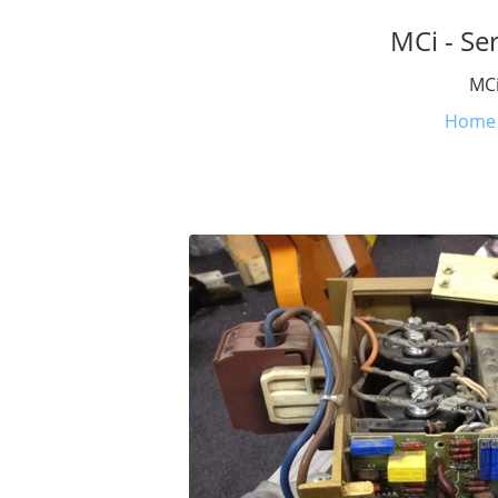
MCi - Se
MCi
Home