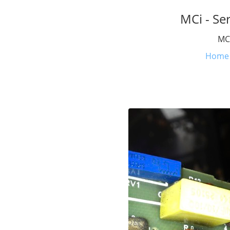
MCi - Se
MCi
Home