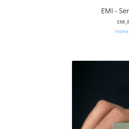
EMI - Se
EMi_8
Home