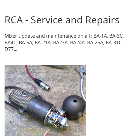
RCA - Service and Repairs
Mixer update and maintenance on all : BA-1A, BA-3C,
BA4C, BA-6A, BA-21A, BA23A, BA24A, BA-25A, BA-31C,
D77...