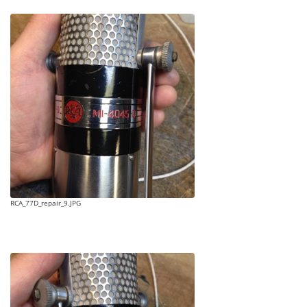
RCA_77D_repair_9.JPG