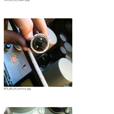
RCA_BA_6A_service.jpg