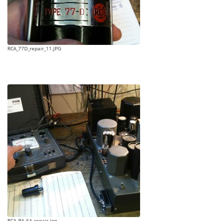
RCA_77D_repair_11.JPG
RCA_BA_6A_repair.jpg